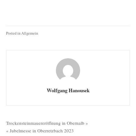
September
2023
Posted in
Allgemein
Wolfgang Hanousek
Beitragsnavigation
Trockensteinmauereröffnung in Obernalb »
« Jubelmesse in Oberretzbach 2023