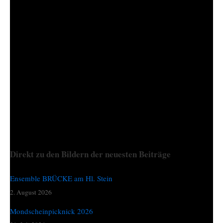
angenommen haben. Für die kommende Karwoche ist vieles
unter Einhaltung der Coronavirus Maßnahmen geplant:
Gestaltete Kreuzwegbilder in Fenstern, Ratschen mit
Turmratschen und von Familien vor den Häusern, Osterlichter
rund ums Dorf, …
Ich werde Sie mit Bilder weiter informieren!
Posted in
Allgemein
Direkt zu den Bildern der neuesten Beiträge
Ensemble BRÜCKE am Hl. Stein
2. August 2026
Mondscheinpicknick 2026