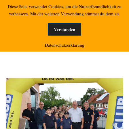
Zum
Retzbacher Bilder
Diese Seite verwendet Cookies, um die Nutzerfreundlichkeit zu
Mo
Inhalt
verbessern. Mit der weiteren Verwendung stimmst du dem zu.
springen
Verstanden
Monat:
September 2023
Datenschutzerklärung