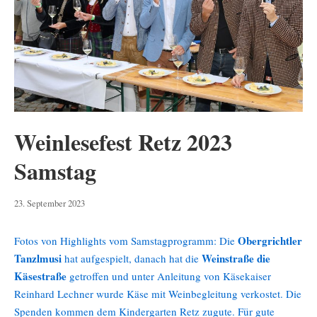
Weinlesefest Retz 2023
Samstag
23.
23. September 2023
September
2023
Obergrichtler
Fotos von Highlights vom Samstagprogramm: Die
Tanzlmusi
Weinstraße die
hat aufgespielt, danach hat die
Käsestraße
getroffen und unter Anleitung von Käsekaiser
Reinhard Lechner wurde Käse mit Weinbegleitung verkostet. Die
Spenden kommen dem Kindergarten Retz zugute. Für gute