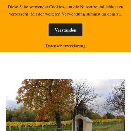
Zum
Retzbacher Bilder
Diese Seite verwendet Cookies, um die Nutzerfreundlichkeit zu
Mo
Inhalt
verbessern. Mit der weiteren Verwendung stimmst du dem zu.
springen
Verstanden
Monat:
Oktober 2020
Datenschutzerklärung