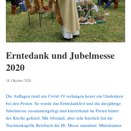
Erntedank und Jubelmesse
2020
18.
18. Oktober 2020
Oktober
2020
Die Auflagen rund um Covid-19 verlangen heuer ein Umdenken
bei den Festen. So wurde das Erntedankfest und die diesjährige
Jubelmesse zusammengelegt und kurzerhand im Freien hinter
der Kirche gefeiert. Mit Abstand, aber sehr feierlich hat die
Trachtenkapelle Retzbach die Hl. Messe umrahmt. Ministranten