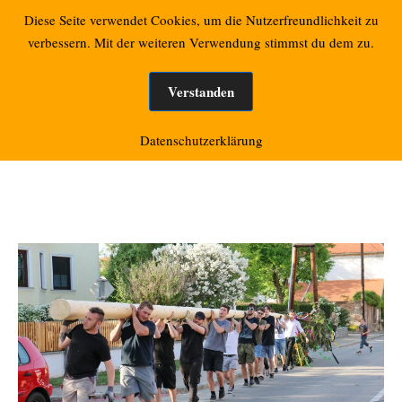
Zum
Retzbacher Bilder
Diese Seite verwendet Cookies, um die Nutzerfreundlichkeit zu
Mo
Inhalt
verbessern. Mit der weiteren Verwendung stimmst du dem zu.
springen
Verstanden
Monat:
April 2018
Datenschutzerklärung