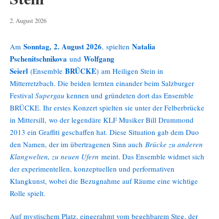
3.
2. August 2026
August
2026
Sonntag, 2. August 2026
Natalia
Am
,
spielten
Pschenitschnikova
Wolfgang
und
Seierl
BRÜCKE
(Ensemble
) am Heiligen Stein in
Mitterretzbach. Die beiden lernten einander beim Salzburger
Festival
Supergau
kennen und gründeten dort das Ensemble
BRÜCKE. Ihr erstes Konzert spielten sie unter der Felberbrücke
in Mittersill, wo der legendäre KLF Musiker Bill Drummond
2013 ein Graffiti geschaffen hat. Diese Situation gab dem Duo
den Namen, der im übertragenen Sinn auch
Brücke zu anderen
Klangwelten, zu neuen Ufern
meint. Das Ensemble widmet sich
der experimentellen, konzeptuellen und performativen
Klangkunst, wobei die Bezugnahme auf Räume eine wichtige
Rolle spielt.
Auf mystischem Platz, eingerahmt vom begehbarem Steg, der