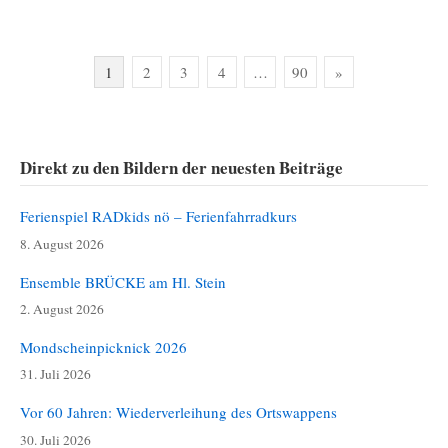
Seitennummerierung
1
2
3
4
…
90
»
der
Beiträge
Direkt zu den Bildern der neuesten Beiträge
Ferienspiel RADkids nö – Ferienfahrradkurs
8. August 2026
Ensemble BRÜCKE am Hl. Stein
2. August 2026
Mondscheinpicknick 2026
31. Juli 2026
Vor 60 Jahren: Wiederverleihung des Ortswappens
30. Juli 2026