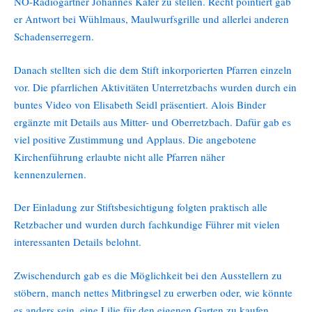
NÖ-Radiogärtner Johannes Käfer zu stellen. Recht pointiert gab
er Antwort bei Wühlmaus, Maulwurfsgrille und allerlei anderen
Schadenserregern.
Danach stellten sich die dem Stift inkorporierten Pfarren einzeln
vor. Die pfarrlichen Aktivitäten Unterretzbachs wurden durch ein
buntes Video von Elisabeth Seidl präsentiert. Alois Binder
ergänzte mit Details aus Mitter- und Oberretzbach. Dafür gab es
viel positive Zustimmung und Applaus. Die angebotene
Kirchenführung erlaubte nicht alle Pfarren näher
kennenzulernen.
Der Einladung zur Stiftsbesichtigung folgten praktisch alle
Retzbacher und wurden durch fachkundige Führer mit vielen
interessanten Details belohnt.
Zwischendurch gab es die Möglichkeit bei den Ausstellern zu
stöbern, manch nettes Mitbringsel zu erwerben oder, wie könnte
es anders sein, eine Lilie für den eigenen Garten zu kaufen.