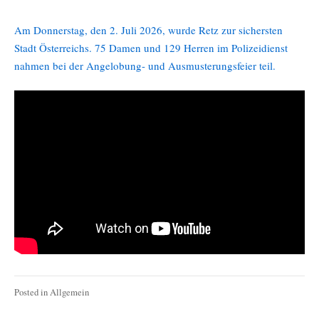
Juli
2026
Am Donnerstag, den 2. Juli 2026, wurde Retz zur sichersten
Stadt Österreichs. 75 Damen und 129 Herren im Polizeidienst
nahmen bei der Angelobung- und Ausmusterungsfeier teil.
Posted in
Allgemein