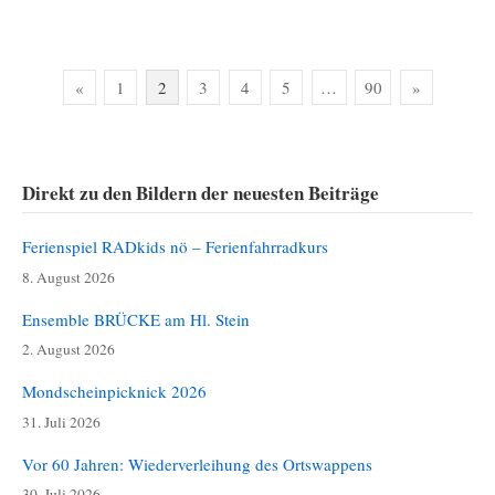
Seitennummerierung
«
1
2
3
4
5
…
90
»
der
Beiträge
Direkt zu den Bildern der neuesten Beiträge
Ferienspiel RADkids nö – Ferienfahrradkurs
8. August 2026
Ensemble BRÜCKE am Hl. Stein
2. August 2026
Mondscheinpicknick 2026
31. Juli 2026
Vor 60 Jahren: Wiederverleihung des Ortswappens
30. Juli 2026