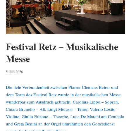
Festival Retz – Musikalische
Messe
5.
5. Juli 2026
Juli
2026
Die tiefe Verbundenheit zwischen Pfarrer Clemens Beirer und
dem Team des Festival Retz wurde in der musikalischen Messe
wunderbar zum Ausdruck gebracht. Carolina Lippo – Sopran,
Chiara Brunello – Alt, Luigi Morassi – Tenor, Valerio Losito –
Violine, Giulio Falzone – Theorbe, Luca De Marchi am Cembalo
und Greta Benini an der Orgel umrahmten den Gottesdienst