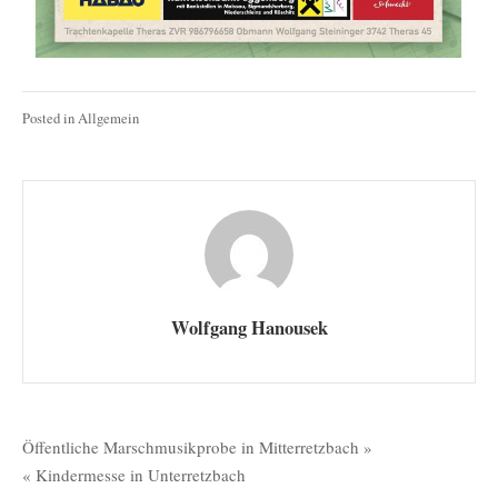
Posted in
Allgemein
Wolfgang Hanousek
Beitragsnavigation
Öffentliche Marschmusikprobe in Mitterretzbach »
« Kindermesse in Unterretzbach